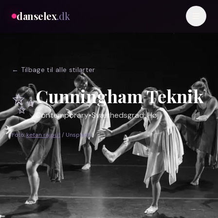
danselex
.dk
← Tilbage til alle stilarter
✨
Cunningham Teknik
Contemporary
•
Sværhedsgrad:
Høj
Foto:
ketan rajput
/ Unsplash