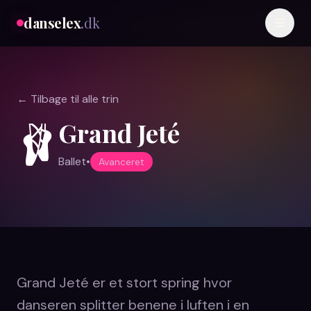
danselex
.dk
← Tilbage til alle trin
Grand Jeté
🩰
Ballet
•
Avanceret
Grand Jeté er et stort spring hvor
danseren splitter benene i luften i en