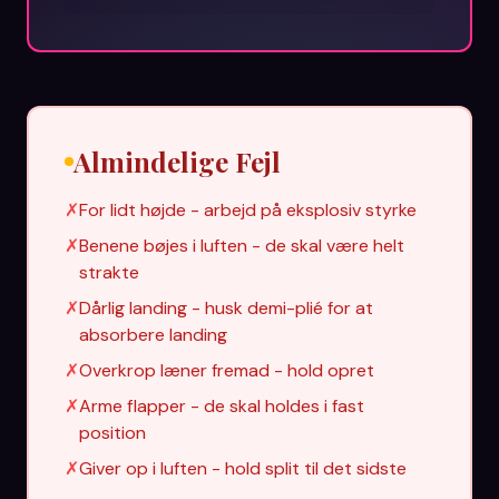
Almindelige Fejl
✗
For lidt højde - arbejd på eksplosiv styrke
✗
Benene bøjes i luften - de skal være helt
strakte
✗
Dårlig landing - husk demi-plié for at
absorbere landing
✗
Overkrop læner fremad - hold opret
✗
Arme flapper - de skal holdes i fast
position
✗
Giver op i luften - hold split til det sidste