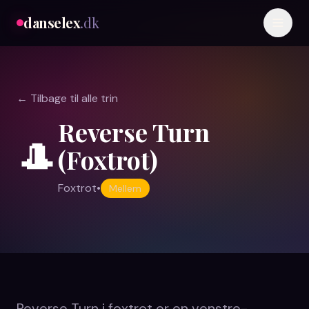
danselex
.dk
← Tilbage til alle trin
Reverse Turn
🎩
(Foxtrot)
Foxtrot
•
Mellem
Reverse Turn i foxtrot er en venstre-