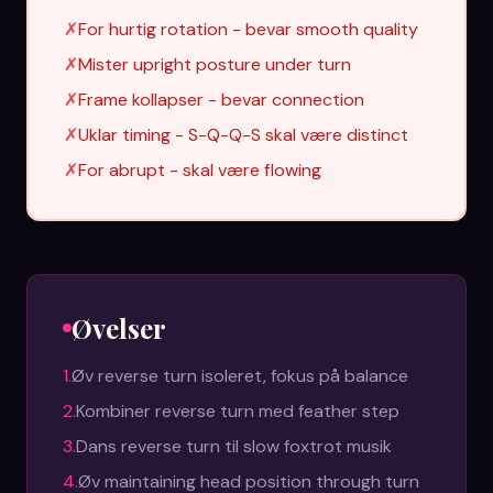
✗
For hurtig rotation - bevar smooth quality
✗
Mister upright posture under turn
✗
Frame kollapser - bevar connection
✗
Uklar timing - S-Q-Q-S skal være distinct
✗
For abrupt - skal være flowing
Øvelser
1
.
Øv reverse turn isoleret, fokus på balance
2
.
Kombiner reverse turn med feather step
3
.
Dans reverse turn til slow foxtrot musik
4
.
Øv maintaining head position through turn