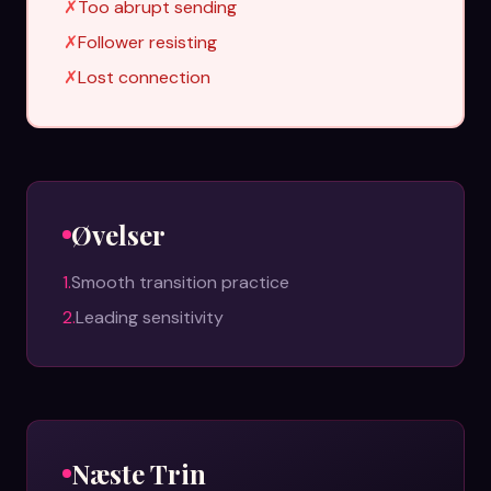
✗
Too abrupt sending
✗
Follower resisting
✗
Lost connection
Øvelser
1
.
Smooth transition practice
2
.
Leading sensitivity
Næste Trin