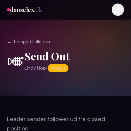
danselex
.dk
← Tilbage til alle trin
Send Out
🎺
Lindy Hop
•
Mellem
Leader sender follower ud fra closed
position.