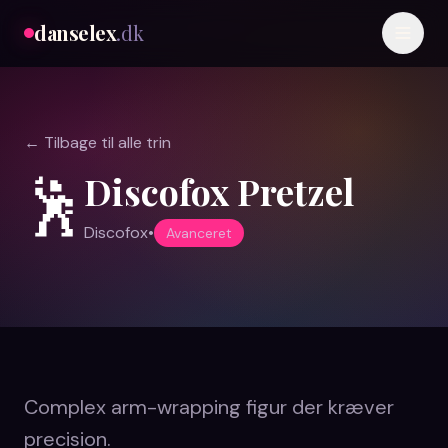
danselex
.dk
← Tilbage til alle trin
Discofox Pretzel
🕺
Discofox
•
Avanceret
Complex arm-wrapping figur der kræver
precision.