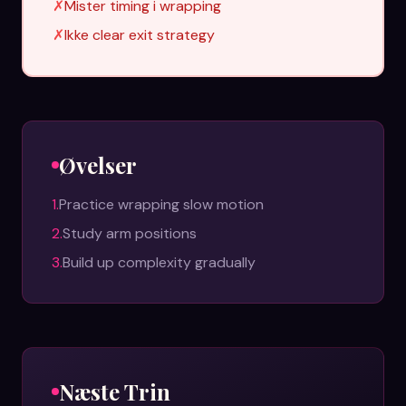
✗
Mister timing i wrapping
✗
Ikke clear exit strategy
Øvelser
1
.
Practice wrapping slow motion
2
.
Study arm positions
3
.
Build up complexity gradually
Næste Trin