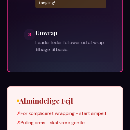
tangling!
Unwrap
3
Leader leder follower ud af wrap
tilbage til basic.
Almindelige Fejl
✗
For kompliceret wrapping - start simpelt
✗
Pulling arms - skal være gentle