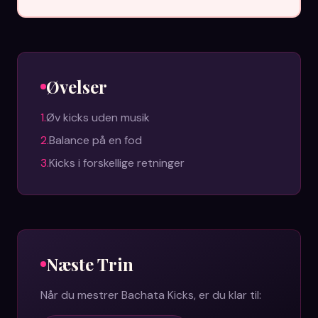
Øvelser
1
.
Øv kicks uden musik
2
.
Balance på en fod
3
.
Kicks i forskellige retninger
Næste Trin
Når du mestrer
Bachata Kicks
, er du klar til: