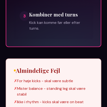
Kombiner med turns
3
Kick kan komme før eller efter
turns.
Almindelige Fejl
✗
For høje kicks - skal være subtle
✗
Mister balance - standing leg skal være
stabil
✗
Ikke i rhythm - kicks skal være on beat