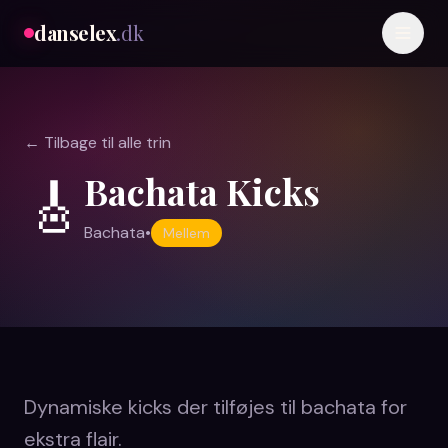
danselex
.dk
← Tilbage til alle trin
Bachata Kicks
🎸
Bachata
•
Mellem
Dynamiske kicks der tilføjes til bachata for
ekstra flair.