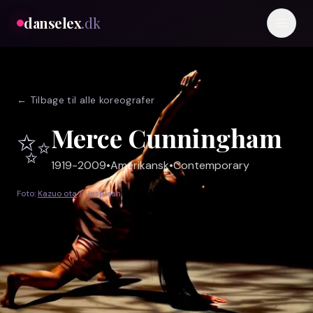
danselex
.dk
← Tilbage til alle koreografer
✨
Merce Cunningham
1919-2009
•
Amerikansk
•
Contemporary
Foto:
Kazuo ota
/ Unsplash