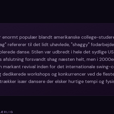
ar enormt populær blandt amerikanske college-studer
g" refererer til det lidt uhøvlede, "shaggy" fodarbejde
olerede danse. Stilen var udbredt i hele det sydlige U
 afslutning forsvandt shag næsten helt, men i 2000
 markant revival inden for det internationale swing-
g dedikerede workshops og konkurrencer ved de flest
iltrækker især dansere der elsker hurtige tempi og fys
SÆRLIG