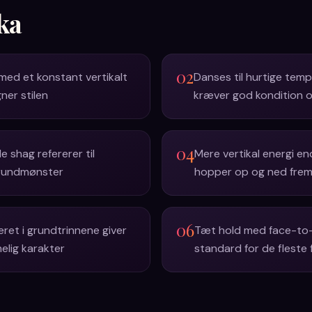
ka
02
ed et konstant vertikalt
Danses til hurtige tem
er stilen
kræver god kondition o
04
le shag refererer til
Mere vertikal energi e
grundmønster
hopper op og ned frem 
06
eret i grundtrinnene giver
Tæt hold med face-to-
lig karakter
standard for de fleste 