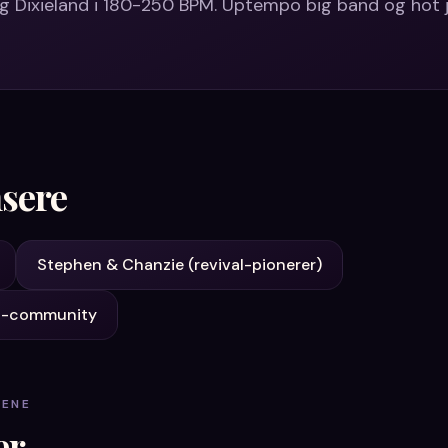
og Dixieland i 180-250 BPM. Uptempo big band og hot 
sere
Stephen & Chanzie (revival-pionerer)
ag-community
CENE
er