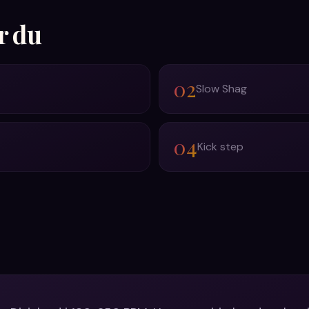
r du
02
Slow Shag
04
Kick step