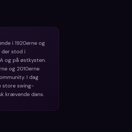
ende i 1920erne og
 der stod i
SA og på østkysten.
erne og 2010erne
community. I dag
e store swing-
isk krævende dans.