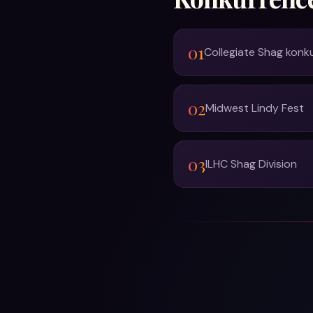
01
Collegiate Shag konk
02
Midwest Lindy Fest
03
ILHC Shag Division