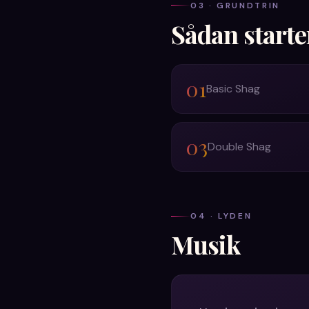
03 · GRUNDTRIN
Sådan starte
01
Basic Shag
03
Double Shag
04 · LYDEN
Musik