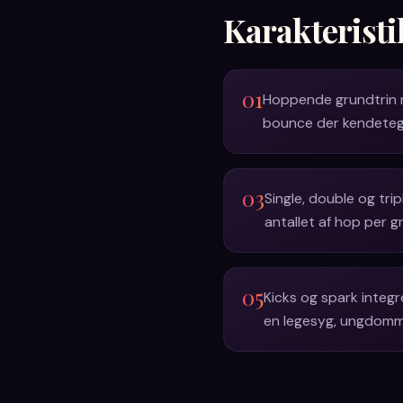
Karakteristi
01
Hoppende grundtrin m
bounce der kendetegn
03
Single, double og trip
antallet af hop per 
05
Kicks og spark integr
en legesyg, ungdomme