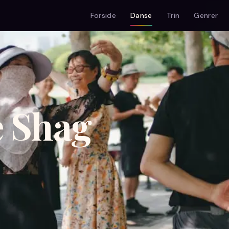
Forside
Danse
Trin
Genrer
e Shag