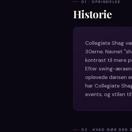
01 · OPRINDELSE
Historie
Collegiate Shag v
30erne. Navnet "sha
kontrast til mere p
Efter swing-æraens
oplevede dansen en
har Collegiate Sha
events, og stilen t
02 · HVAD GØR DEN 