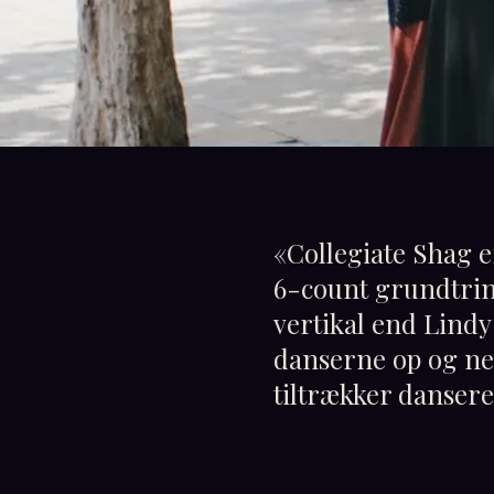
«
Collegiate Shag 
6-count grundtrin
vertikal end Lind
danserne op og ned
tiltrækker dansere