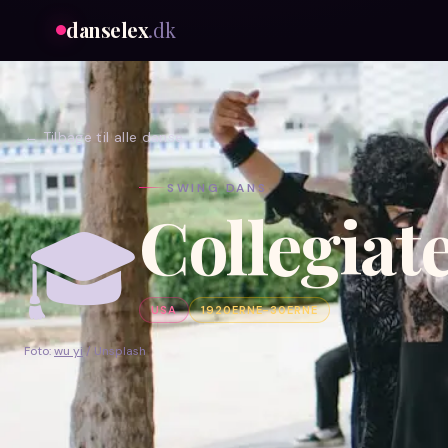
danselex
.dk
← Tilbage til alle danse
SWING
DANS
Collegiat
🎓
USA
1920ERNE-30ERNE
Foto:
wu yi
/ Unsplash