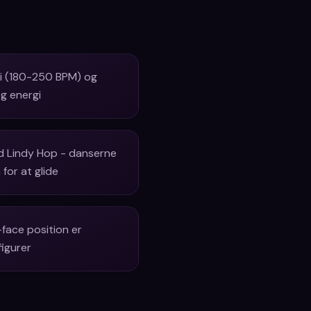
pi (180-250 BPM) og
g energi
nd Lindy Hop - danserne
for at glide
face position er
figurer