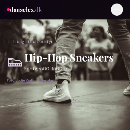
danselex
.dk
← Tilbage til alt udstyr
👟
Hip-Hop Sneakers
Fodtøj
•
500-1500 kr
Foto:
Jodie Walton
/ Unsplash