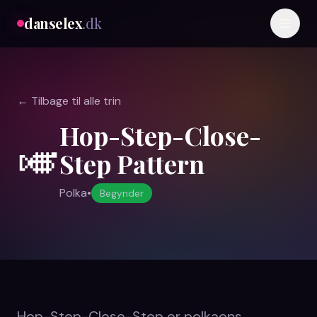
danselex
.dk
← Tilbage til alle trin
Hop-Step-Close-
🎺
Step Pattern
Polka
•
Begynder
Hop-Step-Close-Step er polkaens