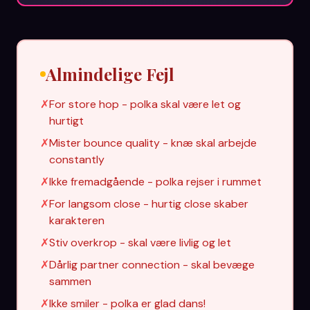
Almindelige Fejl
✗
For store hop - polka skal være let og
hurtigt
✗
Mister bounce quality - knæ skal arbejde
constantly
✗
Ikke fremadgående - polka rejser i rummet
✗
For langsom close - hurtig close skaber
karakteren
✗
Stiv overkrop - skal være livlig og let
✗
Dårlig partner connection - skal bevæge
sammen
✗
Ikke smiler - polka er glad dans!