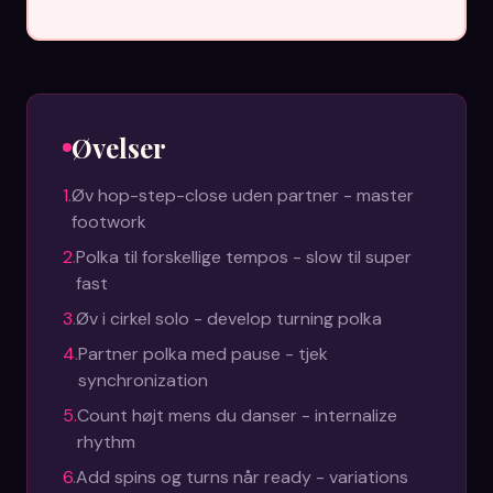
Øvelser
1
.
Øv hop-step-close uden partner - master
footwork
2
.
Polka til forskellige tempos - slow til super
fast
3
.
Øv i cirkel solo - develop turning polka
4
.
Partner polka med pause - tjek
synchronization
5
.
Count højt mens du danser - internalize
rhythm
6
.
Add spins og turns når ready - variations