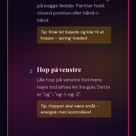
på begge fødder. Partner hold:
closed position eller hånd-i-
hånd.
Tip:
Knæ let bøjede og klar til at
hoppe - spring-loaded
Hop på venstre
2
Lille hop på venstre fod mens
højre fod løftes let fra gulv. Dette
er "og" i "og-1-og-2".
Tip:
Hoppet skal være småt -
energisk men kontrolleret