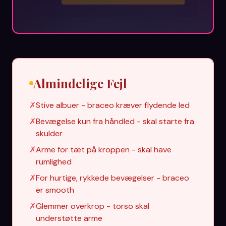
Almindelige Fejl
✗
Stive albuer - braceo kræver flydende led
✗
Bevægelse kun fra håndled - skal starte fra
skulder
✗
Arme for tæt på kroppen - skal have
rumlighed
✗
For hurtige, rykkede bevægelser - braceo
er smooth
✗
Glemmer overkrop - torso skal
understøtte arme