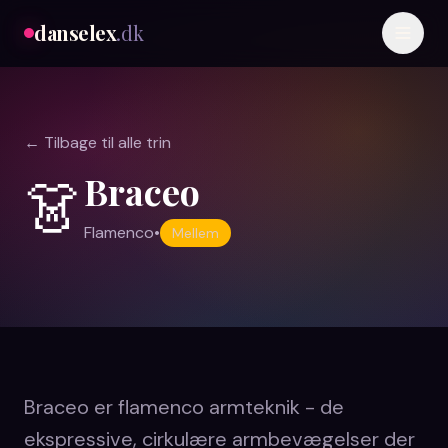
danselex
.dk
← Tilbage til alle trin
Braceo
👗
Flamenco
•
Mellem
Braceo er flamenco armteknik - de
ekspressive, cirkulære armbevægelser der