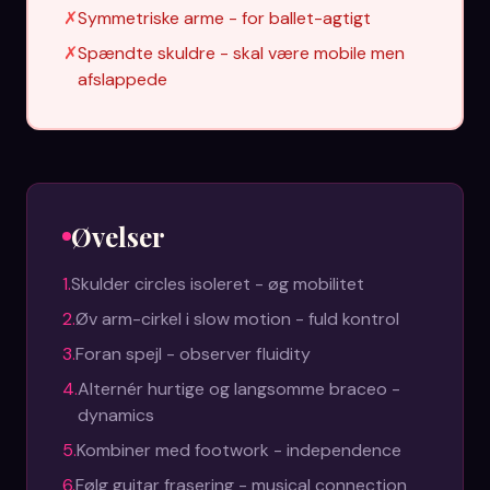
✗
Symmetriske arme - for ballet-agtigt
✗
Spændte skuldre - skal være mobile men
afslappede
Øvelser
1
.
Skulder circles isoleret - øg mobilitet
2
.
Øv arm-cirkel i slow motion - fuld kontrol
3
.
Foran spejl - observer fluidity
4
.
Alternér hurtige og langsomme braceo -
dynamics
5
.
Kombiner med footwork - independence
6
.
Følg guitar frasering - musical connection